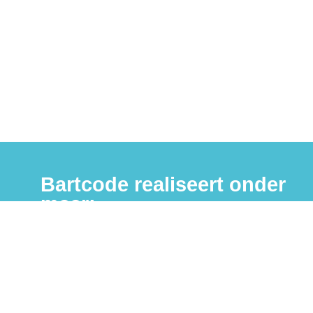
weten!
Bartcode helpt u graag om uw vraagstuk, idee of
wens te vertalen. Van een creatief ontwerp tot aan
de realisatie van drukwerk. Neem gerust contact
op!
Bartcode realiseert onder
meer: