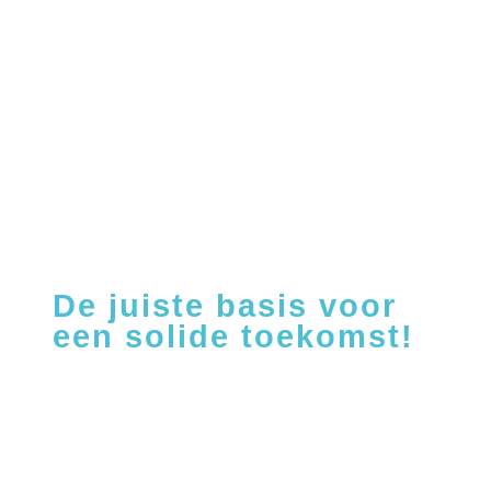
De juiste basis voor
een solide toekomst!
Communicatie is voor de meeste bedrijven, zowel
op intern als extern vlak een constant aanwezige
factor die op diverse manieren en vormen wordt